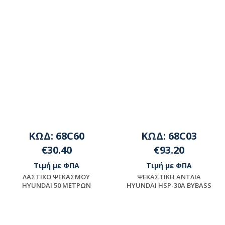
ΚΩΔ: 68C60
ΚΩΔ: 68C03
€30.40
€93.20
Τιμή με ΦΠΑ
Τιμή με ΦΠΑ
ΛAΣTIXO ΨEKAΣMOY
ΨEKAΣTIKH ANTΛIA
HYUNDAI 50 METPΩN
HYUNDAI HSP-30A BYBASS
Μη διαθέσιμο
Μη διαθέσιμο