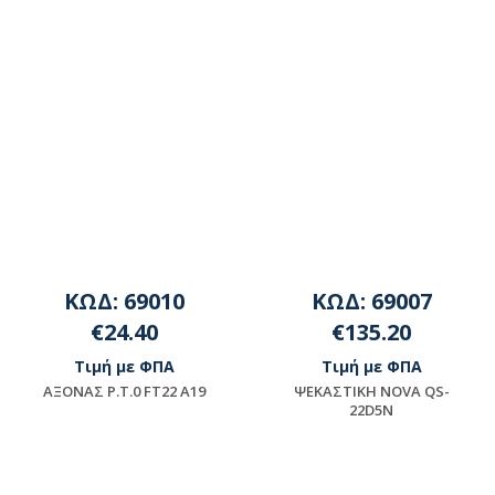
ΚΩΔ: 69010
ΚΩΔ: 69007
€24.40
€135.20
Τιμή με ΦΠΑ
Τιμή με ΦΠΑ
AΞONAΣ P.T.0 FT22 A19
ΨEKAΣTIKH NOVA QS-
22D5N
Μη διαθέσιμο
Διαθέσιμο