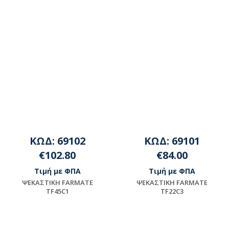
ΚΩΔ: 69102
ΚΩΔ: 69101
€102.80
€84.00
Τιμή με ΦΠΑ
Τιμή με ΦΠΑ
ΨEKAΣTIKH FARMATE
ΨEKAΣTIKH FARMATE
TF45C1
TF22C3
Μη διαθέσιμο
Μη διαθέσιμο