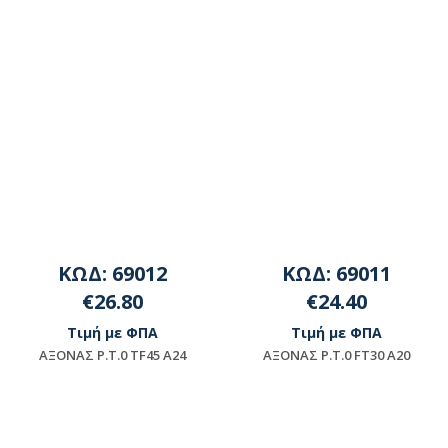
ΚΩΔ: 69012
ΚΩΔ: 69011
€26.80
€24.40
Τιμή με ΦΠΑ
Τιμή με ΦΠΑ
AΞONAΣ P.T.0 TF45 A24
AΞONAΣ P.T.0 FT30 A20
Διαθέσιμο
Μη διαθέσιμο