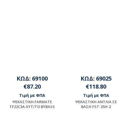
ΚΩΔ: 69100
ΚΩΔ: 69025
€87.20
€118.80
Τιμή με ΦΠΑ
Τιμή με ΦΠΑ
ΨEKAΣTIKH FARMATE
ΨEKAΣTIKH ANTΛIA ΣE
TF22C3A AYT/TO BYBASS
BAΣH FST-25H-2
Διαθέσιμο
Μη διαθέσιμο