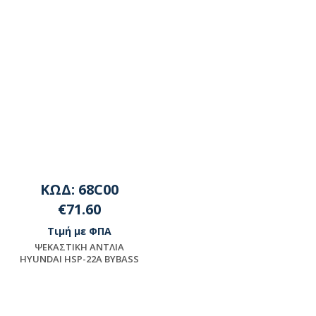
ΚΩΔ: 68C00
€71.60
Τιμή με ΦΠΑ
ΨEKAΣTIKH ANTΛIA
HYUNDAI HSP-22A BYBASS
Διαθέσιμο