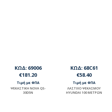
ΚΩΔ: 69006
ΚΩΔ: 68C61
€181.20
€58.40
Τιμή με ΦΠΑ
Τιμή με ΦΠΑ
ΨEKAΣTIKH NOVA QS-
ΛAΣTIXO ΨEKAΣMOY
30D5N
HYUNDAI 100 METPΩN
Μη διαθέσιμο
Διαθέσιμο