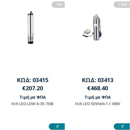
1HP
1.5HP
ΚΩΔ: 03415
ΚΩΔ: 03413
€207.20
€468.40
Τιμή με ΦΠΑ
Τιμή με ΦΠΑ
H/A LEO LDW-6-35-750E
H/A LEO 5DW4/6-1.1 380V
Διαθέσιμο
Μη διαθέσιμο
4"
4"