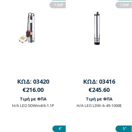
1.5HP
1.3HP
ΚΩΔ: 03420
ΚΩΔ: 03416
€216.00
€245.60
Τιμή με ΦΠΑ
Τιμή με ΦΠΑ
Η/Α LEO 5DWm4/6-1.1P
H/A LEO LDW-6-49-1000E
Μη διαθέσιμο
Διαθέσιμο
4"
5"