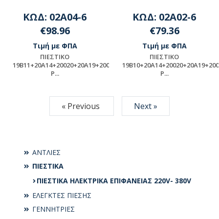
ΚΩΔ: 02A04-6
ΚΩΔ: 02A02-6
€98.96
€79.36
Τιμή με ΦΠΑ
Τιμή με ΦΠΑ
ΠΙΕΣΤΙΚΟ
ΠΙΕΣΤΙΚΟ
19Β11+20A14+20020+20Α19+20002+ASSY-
19Β10+20A14+20020+20Α19+20
P...
P...
ΠΡΟΪΟΝ ΜΟΝΤΑΖ -
ΠΡΟΪΟΝ ΜΟΝΤΑΖ -
ΠΑΡΑΚΑΛΟΥΜΕ ΓΙΑ
ΠΑΡΑΚΑΛΟΥΜΕ ΓΙΑ
« Previous
Next »
ΔΙΑΘΕΣΙΜΟΤΗΤΑ
ΔΙΑΘΕΣΙΜΟΤΗΤΑ
ΕΠΙΚΟΙΝΩΝΗΣΤΕ ΜΕ ΤΗΝ
ΕΠΙΚΟΙΝΩΝΗΣΤΕ ΜΕ ΤΗΝ
ΕΤΑΙΡΕΙΑ
ΕΤΑΙΡΕΙΑ
ΑΝΤΛΙΕΣ
ΠΙΕΣΤΙΚΑ
ΠΙΕΣΤΙΚΑ ΗΛΕΚΤΡΙΚΑ ΕΠΙΦΑΝΕΙΑΣ 220V- 380V
ΕΛΕΓΚΤΕΣ ΠΙΕΣΗΣ
ΓΕΝΝΗΤΡΙΕΣ