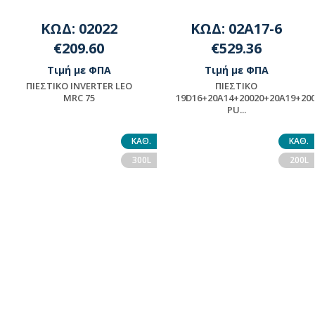
ΚΩΔ: 02022
ΚΩΔ: 02A17-6
€209.60
€529.36
Τιμή με ΦΠΑ
Τιμή με ΦΠΑ
ΠΙΕΣΤΙΚΟ INVERTER LEO
ΠΙΕΣΤΙΚΟ
MRC 75
19D16+20A14+20020+20Α19+20
PU...
Μη διαθέσιμο
ΠΡΟΪΟΝ ΜΟΝΤΑΖ -
ΠΑΡΑΚΑΛΟΥΜΕ ΓΙΑ
ΚΑΘ.
ΚΑΘ.
ΔΙΑΘΕΣΙΜΟΤΗΤΑ
300L
200L
ΕΠΙΚΟΙΝΩΝΗΣΤΕ ΜΕ ΤΗΝ
ΕΤΑΙΡΕΙΑ