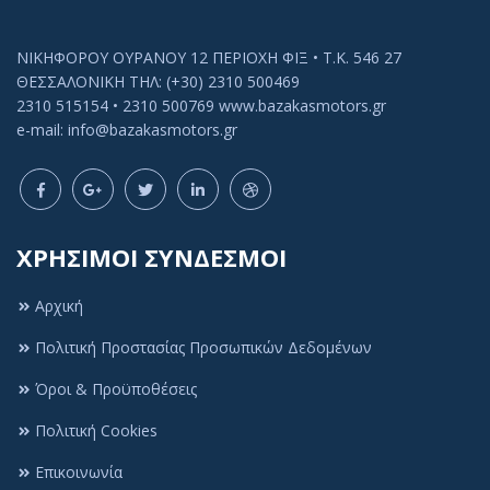
ΝΙΚΗΦΟΡΟΥ ΟΥΡΑΝΟΥ 12 ΠΕΡΙΟΧΗ ΦΙΞ • Τ.Κ. 546 27
ΘΕΣΣΑΛΟΝΙΚΗ ΤΗΛ: (+30) 2310 500469
2310 515154 • 2310 500769 www.bazakasmotors.gr
e-mail: info@bazakasmotors.gr
ΧΡΗΣΙΜΟΙ ΣΥΝΔΕΣΜΟΙ
Αρχική
Πολιτική Προστασίας Προσωπικών Δεδομένων
Πολιτική Cookies
Όροι & Προϋποθέσεις
Αυτός ο ιστότοπος χρησιμοποιεί cookies ή
Πολιτική Cookies
παρόμοιες τεχνολογίες, για να βελτιώσει την
εμπειρία περιήγησής σας και να παρέχει
Επικοινωνία