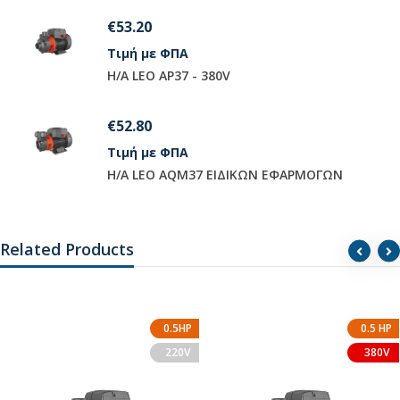
€108.80
Τιμή με ΦΠΑ
H/A LEO AJM75
€97.20
Τιμή με ΦΠΑ
 EΦAPMOΓΩN
H/A LEO AQM75 EIΔIKΩN EΦA
Related Products
0.5HP
0.5 HP
220V
380V