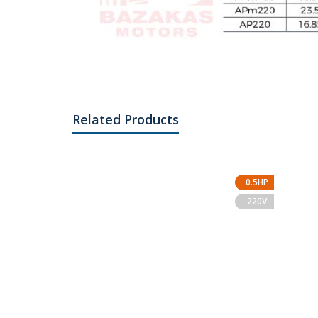
Related Products
1.5HP
0.5HP
220V
220V