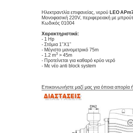
Ηλεκτραντλία επιφανείας, νερού
LEO APm
Μονοφασική 220V, περιφερειακή με μπρούτ
Κωδικός 01004
Χαρακτηριστικά:
- 1 Hp
- Στόμια 1"Χ1"
- Μέγιστο μανομετρικό 75m
3
- 1.2 m
> 45m
- Προτείνεται για καθαρό κρύο νερό
- Με νέο anti block system
Επικοινωνήστε μαζί μας για όποια απορία