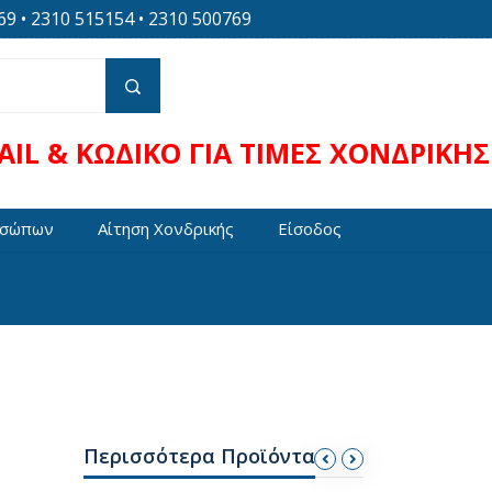
 • 2310 515154 • 2310 500769
IL & ΚΩΔΙΚΟ ΓΙΑ ΤΙΜΕΣ ΧΟΝΔΡΙΚΗΣ
οσώπων
Αίτηση Χονδρικής
Είσοδος
Περισσότερα Προϊόντα