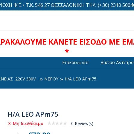
Η ΦΙΞ • Τ.Κ. 546 27 ΘΕΣΣΑΛΟΝΙΚΗ ΤΗΛ: (+30) 2310 500469
ΑΡΑΚΑΛΟΥΜΕ ΚΑΝΕΤΕ ΕΙΣΟΔΟ ΜΕ EMA
*
Επικοινωνία
Δίκτυο Αντιπρ
ΑΝΕΙΑΣ 220V 380V
ΝΕΡΟΥ
H/A LEO APm75
H/A LEO APm75
Μη διαθέσιμο
0 Review(s)