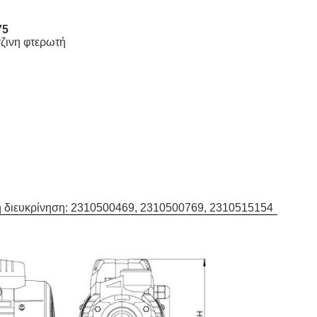
75
ζινη φτερωτή
 ή διευκρίνηση: 2310500469, 2310500769, 2310515154