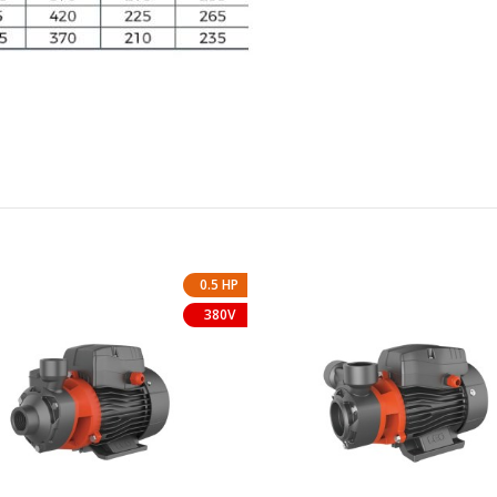
0.5 HP
380V